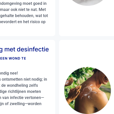
ondomgeving moet goed in
 maar ook niet te nat. Met
tgehalte behouden, wat tot
evordert en het risico op
g met desinfectie
M EEN WOND TE
ondig nee!
ontsmetten niet nodig; in
 de wondheling zelfs
dige richtlijnen moeten
 van infectie vertonen—
ijn of zwelling—worden