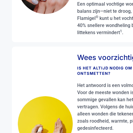
Een optimaal vochtige w
balans zijn—niet te droog,
®
Flamigel
kunt u het voch
40% snellere wondheling b
1
littekens vermindert
.
Wees voorzichti
IS HET ALTIJD NODIG O
ONTSMETTEN?
Het antwoord is een volm
Voor de meeste wonden is 
sommige gevallen kan het
vertragen. Volgens de hui
alleen wonden die tekenen
zoals roodheid, warmte, p
gedesinfecteerd.