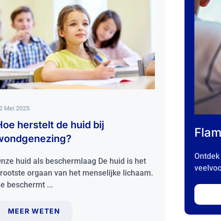
12 Mei 2025
2 Mei 2025
Onlangs 
oe herstelt de huid bij
Flam
verwijd
wondgenezing?
Ontdek 
Wees opnie
nze huid als beschermlaag De huid is het
veelvo
ongewenste
rootste orgaan van het menselijke lichaam.
naam van je
e beschermt ...
MEER WETEN
MEER 