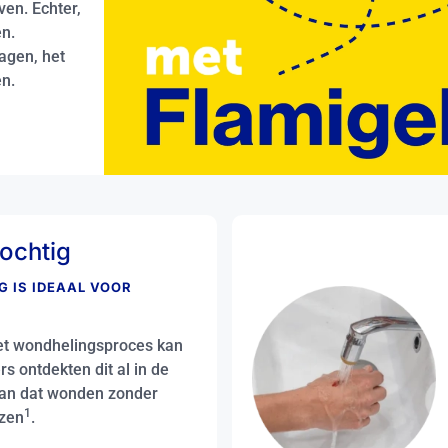
ven. Echter,
en.
agen, het
en.
ochtig
 IS IDEAAL VOOR
het wondhelingsproces kan
 ontdekten dit al in de
aan dat wonden zonder
1
ezen
.