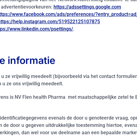
n advertentievoorkeuren:
https://adssettings.google.com
ttps://www.facebook.com/ads/preferences/?entry_product=ad
https://help.instagram.com/519522125107875
tps://www.linkedin.com/psettings/
.
e informatie
u ze vrijwillig meedeelt (bijvoorbeeld via het contact formul
u ze ons vrijwillig meedeelt.
ns is NV Flen health Pharma met maatschappelijke zetel te 
e identificatiegegevens evenals de door u genoteerde vraag, 
n de door u gegeven uitdrukkelijke toestemming hiertoe, even
rkingen, dan wel voor uw deelname aan een bepaalde marketing