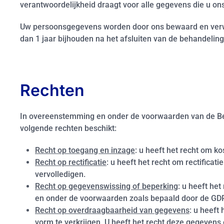
verantwoordelijkheid draagt voor alle gegevens die u ons
Uw persoonsgegevens worden door ons bewaard en verwerk
dan 1 jaar bijhouden na het afsluiten van de behandelin
Rechten
In overeenstemming en onder de voorwaarden van de Be
volgende rechten beschikt:
Recht op toegang en inzage
: u heeft het recht om 
Recht op rectificatie
: u heeft het recht om rectifica
vervolledigen.
Recht op gegevenswissing of beperking
: u heeft he
en onder de voorwaarden zoals bepaald door de GD
Recht op overdraagbaarheid van gegevens
: u heeft
vorm te verkrijgen. U heeft het recht deze gegevens