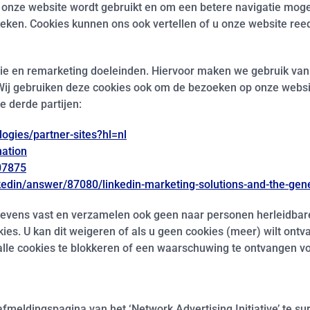
 onze website wordt gebruikt en om een betere navigatie mogel
keken. Cookies kunnen ons ook vertellen of u onze website re
e en remarketing doeleinden. Hiervoor maken we gebruik van c
 Wij gebruiken deze cookies ook om de bezoeken op onze websi
e derde partijen:
logies/partner-sites?hl=nl
nation
07875
kedin/answer/87080/linkedin-marketing-solutions-and-the-gene
evens vast en verzamelen ook geen naar personen herleidbar
es. U kan dit weigeren of als u geen cookies (meer) wilt ontv
 alle cookies te blokkeren of een waarschuwing te ontvangen v
fmeldingspagina van het ‘Network Advertising Initiative’ te su